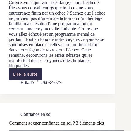
Croyez-vous que vous êtes fait(e)s pour l’échec ?
Êtes-vous convaincu(e)s que tout ce que vous
entreprenez finira par un échec ? Sachez que l’échec
ne provient pas d’une malédiction ou d’un héritage
familial mais résulte d’une programmation du
cerveau : une croyance dite limitante. Croire que
vous allez échoué est un programme mental de
perdant. Tout au long de notre vie, des croyances se
sont mises en place et celles-ci ont un impact fort
dans notre façon de vivre dont l’échec. Cette
semaine, découvrons les effets néfastes qui se
manifestent de ces croyances dites limitantes,
bloquantes.
Lire la suite
Comment
se
ErikaD
29/03/2023
manifestent
les
croyances
limitantes
?
Confiance en soi
Comment gagner confiance en soi ? 3 éléments clés