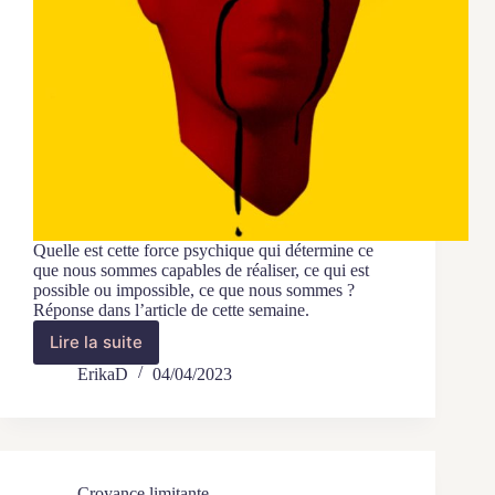
Quelle est cette force psychique qui détermine ce
que nous sommes capables de réaliser, ce qui est
possible ou impossible, ce que nous sommes ?
Réponse dans l’article de cette semaine.
Lire la suite
Comment
se
ErikaD
04/04/2023
crée
une
croyance
limitante
?
Croyance limitante