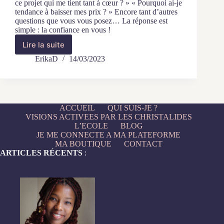
ce projet qui me tient tant à cœur ? » « Pourquoi ai-je
tendance à baisser mes prix ? » Encore tant d’autres
questions que vous vous posez… La réponse est
simple : la confiance en vous !
Lire la suite
Comment
gagner
ErikaD
14/03/2023
confiance
en
soi
?
3
ACCUEIL
QUI SUIS-JE ?
éléments
VISIONS ACTIVEES PAR LES CHRISTALIDES
clés
L’ECOLE
BLOG
JE ME CONNECTE A MA PLATEFORME
MA BOUTIQUE
CONTACT
ARTICLES RÉCENTS
: