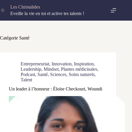
Passer
Les Christalides
au
contenu
Eveille la vie en toi et active tes talents !
Catégorie
Santé
Entrepreneuriat
,
Innovation
,
Inspiration
,
Leadership
,
Mindset
,
Plantes médicinales
,
Podcast
,
Santé
,
Sciences
,
Soins naturels
,
Talent
Un leader à l’honneur : Éloïse Checkouri, Woundi