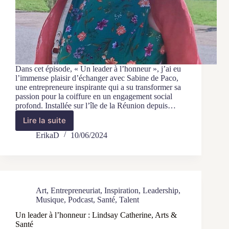
Dans cet épisode, « Un leader à l’honneur », j’ai eu
l’immense plaisir d’échanger avec Sabine de Paco,
une entrepreneure inspirante qui a su transformer sa
passion pour la coiffure en un engagement social
profond. Installée sur l’île de la Réunion depuis…
Lire la suite
Un
leader
ErikaD
10/06/2024
à
l’honneur
:
Sabine
De
Art
,
Entrepreneuriat
,
Inspiration
,
Leadership
,
Paco,
Musique
,
Podcast
,
Santé
,
Talent
Régen’Hair
Un leader à l’honneur : Lindsay Catherine, Arts &
Santé