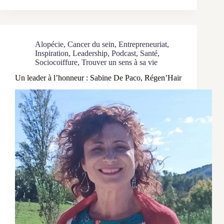
l’honneur
:
Éloïse
Checkouri,
Alopécie
,
Cancer du sein
,
Entrepreneuriat
,
Woundi
Inspiration
,
Leadership
,
Podcast
,
Santé
,
Sociocoiffure
,
Trouver un sens à sa vie
Un leader à l’honneur : Sabine De Paco, Régen’Hair