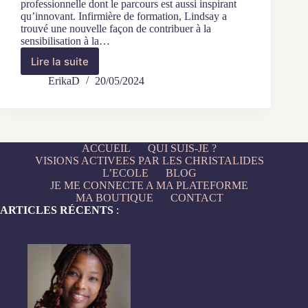
professionnelle dont le parcours est aussi inspirant
qu’innovant. Infirmière de formation, Lindsay a
trouvé une nouvelle façon de contribuer à la
sensibilisation à la…
Lire la suite
Un
leader
ErikaD
20/05/2024
à
l’honneur
:
Lindsay
Catherine,
ACCUEIL
QUI SUIS-JE ?
Arts
VISIONS ACTIVEES PAR LES CHRISTALIDES
&
L’ECOLE
BLOG
Santé
JE ME CONNECTE A MA PLATEFORME
MA BOUTIQUE
CONTACT
ARTICLES RÉCENTS
: