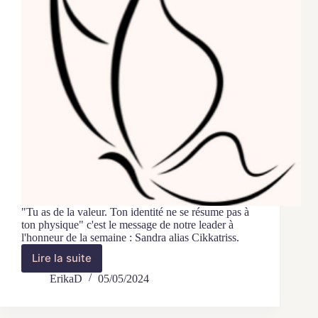
"Tu as de la valeur. Ton identité ne se résume pas à
ton physique" c'est le message de notre leader à
l'honneur de la semaine : Sandra alias Cikkatriss.
Lire la suite
Un
leader
ErikaD
05/05/2024
à
l’honneur
: