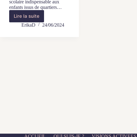
scolaire indispensable aux
enfants issus de quartiers…
Lire la suite
Un
leader
ErikaD
24/06/2024
à
l’honneur
:
Pascaline
Vérapale,
L’As
des
devoirs
ACCUEIL
QUI SUIS-JE ?
VISIONS ACTIVEES