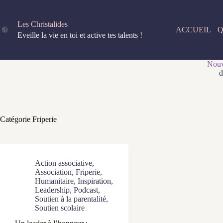
Passer
au
contenu
Les Christalides
ACCUEIL
Q
Eveille la vie en toi et active tes talents !
Nouv
d
Catégorie
Friperie
Action associative
,
Association
,
Friperie
,
Humanitaire
,
Inspiration
,
Leadership
,
Podcast
,
Soutien à la parentalité
,
Soutien scolaire