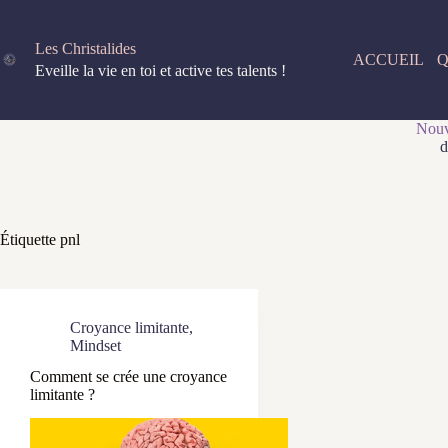
Passer
au
contenu
Les Christalides
ACCUEIL
Q
Eveille la vie en toi et active tes talents !
Nouv
d
Étiquette
pnl
Croyance limitante
,
Mindset
Comment se crée une croyance
limitante ?