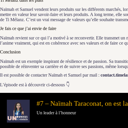
Ti Mélanz dans les plats
Naïmah et Samuel vendent leurs produits sur les différents marchés, lo
mettre en valeur leur savoir-faire et leurs produits. A long terme, elle s
de Ti Mélanz. C’est un vrai message de valeurs qu’elle souhaite transme
Je fais ce que j’ai envie de faire
Naïmah revient sur ce qui l’a motivé à se reconvertir. Elle transmet u
l’anime vraiment, qui est en cohérence avec ses valeurs et de faire ce qu
Conclusion
Naïmah est un exemple inspirant de résilience et de passion. Sa transitio
possible de réinventer sa carrière et de suivre ses passions, même lorsq
Il est possible de contacter Naïmah et Samuel par mail :
contact.time
L’épisode est à découvrir ci-dessous 👇​
#7 – Naïmah Taraconat, on est la
–
Un leader à l’honneur