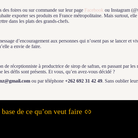
rs des foires ou sur commande sur leur page
Facebook
ou Instagram (@t
ouhaite exporter ses produits en France métropolitaine. Mais surtout, elle
ttre dans les plats des grands-chefs.
n message d’encouragement aux personnes qui n’osent pas se lancer et vi
’elle a envie de faire.
n de réceptionniste à productrice de sirop de safran, en passant par les r
ue les défis sont présents. Et vous, qu’en avez-vous décidé ?
lanz@gmail.com
ou par téléphone
+262 692 31 42 49
. Sans oublier leu
 base de ce qu’on veut faire