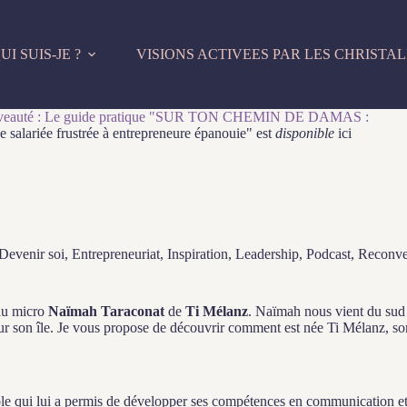
UI SUIS-JE ?
VISIONS ACTIVEES PAR LES CHRISTAL
eauté : Le guide pratique "SUR TON CHEMIN DE DAMAS :
e salariée frustrée à entrepreneure épanouie" est
disponible
ici
Devenir soi
,
Entrepreneuriat
,
Inspiration
,
Leadership
,
Podcast
,
Reconver
 au micro
Naïmah Taraconat
de
Ti Mélanz
. Naïmah nous vient du sud 
our son île. Je vous propose de découvrir comment est née Ti Mélanz, so
 qui lui a permis de développer ses compétences en communication et en