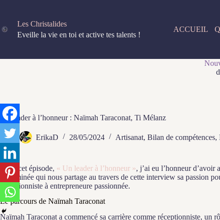
Passer
au
contenu
Les Christalides
ACCUEIL
Q
Eveille la vie en toi et active tes talents !
Nouv
d
Un leader à l’honneur : Naïmah Taraconat, Ti Mélanz
ErikaD
28/05/2024
Artisanat
,
Bilan de compétences
,
Dans cet épisode,
« Un leader à l’honneur »
, j’ai eu l’honneur d’avoir
déterminée qui nous partage au travers de cette interview sa passion p
réceptionniste à entrepreneure passionnée.
Le parcours de Naïmah Taraconat
Naïmah Taraconat a commencé sa carrière comme réceptionniste, un rôle