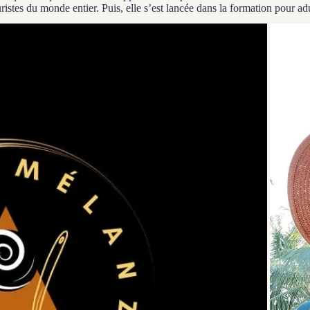
ouristes du monde entier. Puis, elle s’est lancée dans la formation pour a